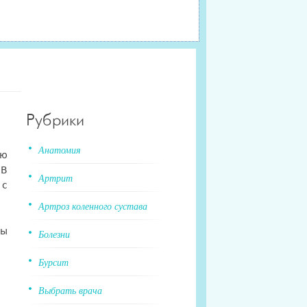
Рубрики
Анатомия
ую
 В
Артрит
 с
Артроз коленного сустава
мы
Болезни
Бурсит
Выбрать врача