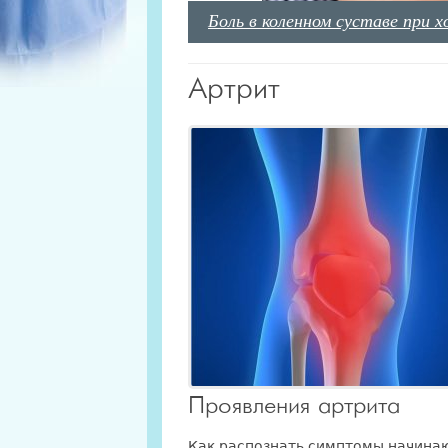
Боль в коленном суставе при х
Артрит
Проявления артрита
Как распознать симптомы начина