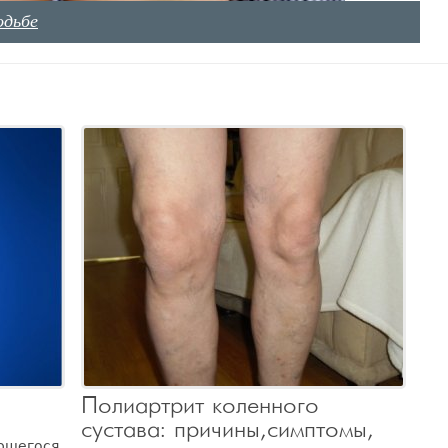
одьбе
Полиартрит коленного
сустава: причины, симптомы,
ющегося