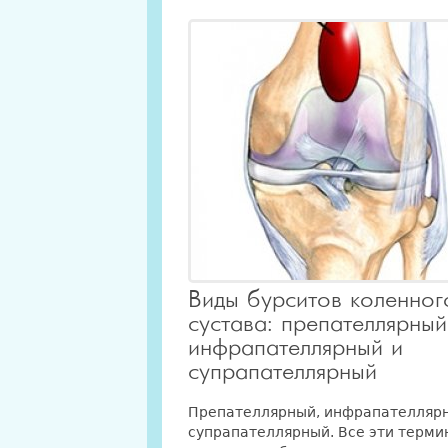
Виды бурситов коленног
сустава: препателлярный,
инфрапателлярный и
супрапателлярный
Препателлярный, инфрапателляр
супрапателлярный. Все эти терми