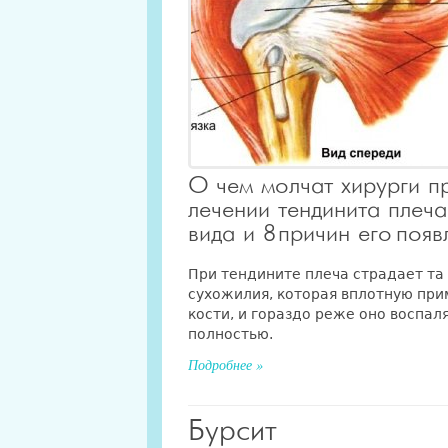
О чем молчат хирурги п
лечении тендинита плеча:
вида и 8 причин его появ
При тендините плеча страдает та
сухожилия, которая вплотную при
кости, и гораздо реже оно воспал
полностью.
Подробнее »
Бурсит