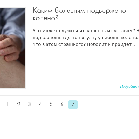
Каким болезням подвержено
колено?
Что может случиться с коленным суставом? 
подвернешь где-то ногу, ну ушибешь колено.
Что в этом страшного? Поболит и пройдет. ...
Подробнее 
1
2
3
4
5
6
7