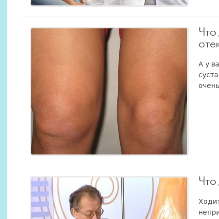
Что
оте
А у в
суста
очень
Что
Ходит
непри