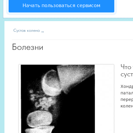
Начать пользоваться сервисом
Сустав колена
Болезни
Что
сус
Хондр
патал
пере
колен