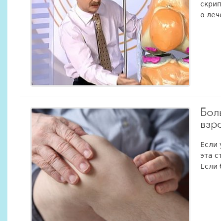
скрип
о лече
Бол
взр
Если 
эта с
Если 