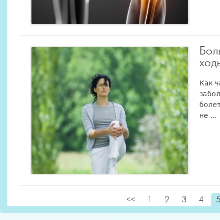
Бол
ход
Как ч
забол
болет
не ...
<<
1
2
3
4