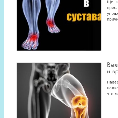
Щелк,
пресл
упраж
причи
Выв
и в
Навер
надко
что ж