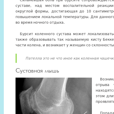
Сильнейшая боль при бурсите сопровождаетс
суставе, над местом воспалительной реакции
округлой формы, достигающая до 10 сантиметр
повышением локальной температуры. Для данного
во время ночного отдыха.
Бурсит коленного сустава может локализовать
также образовывать так называемую кисту Бекке
части колена, и возникает у женщин со склонност
Пателла это не что иное как коленная чашечк
Суставная мышь
Возни
отрыва 
находятс
этом дли
проявлять
Попад