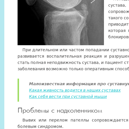
сустава
сопровож
такого со
приводит
которая 
блокиров
При длительном или частом попадании сустав
развивается воспалительная реакция и разруше
стать полная неподвижность сустава, и пациент ст
заболевания возможно только оперативным спосо
Малоизвестная информация про суставн
Какая живность водится в наших суставах
Как себя вести при суставной мыши
Проблемы с надколенником
Вывих или перелом пателлы сопровождается
болевым синдромом.