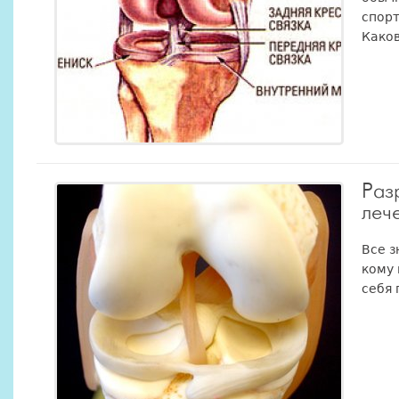
спорт
Каков
Раз
леч
Все з
кому 
себя 