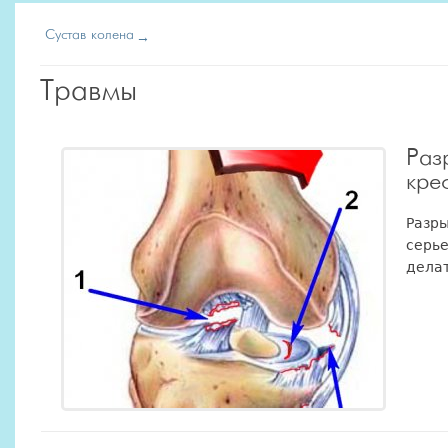
Сустав колена
Травмы
Раз
кре
Разры
серье
делат