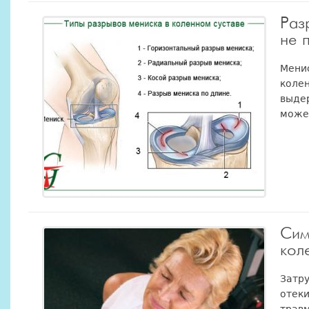
Раз
не 
Менис
колен
выдер
может
Сим
кол
Затру
отеки
травм