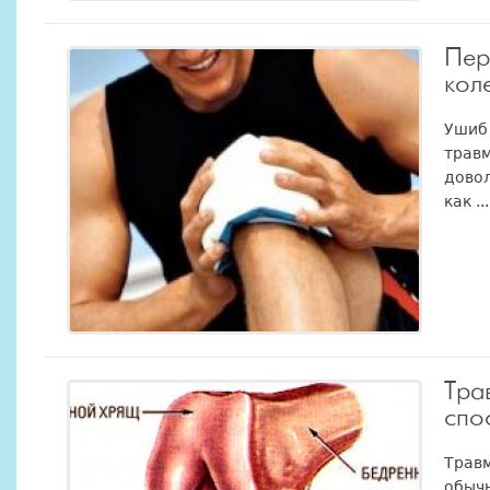
Пер
кол
Ушиб 
травм
довол
как ...
Тра
спо
Травм
обычн