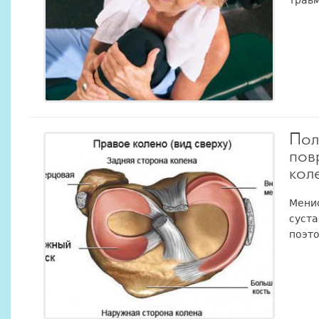
Пол
пов
кол
Менис
суста
поэто