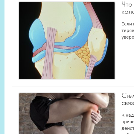
Что
кол
Если 
теряе
увер
Сим
свя
К над
прив
дейс