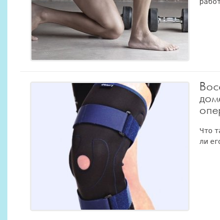
работ
Вос
дом
опе
Что т
ли ег