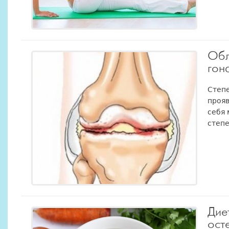
Обл
гон
Степе
прояв
себя
степе
Дие
ост