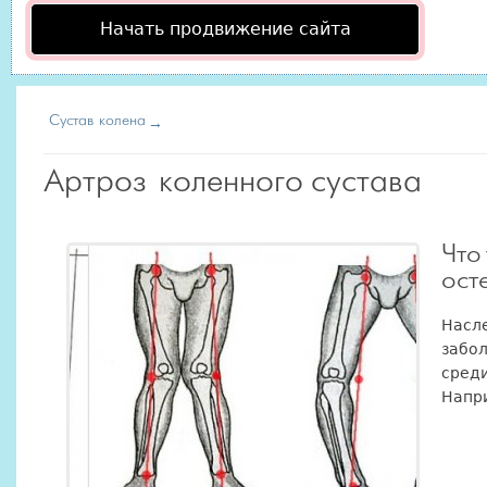
Начать продвижение сайта
Сустав колена
Артроз коленного сустава
Что
ост
Насл
забол
среди
Напри