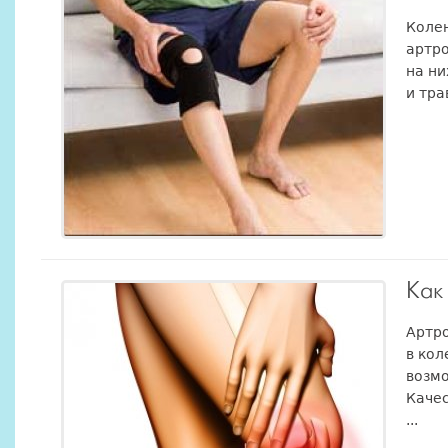
Коле
артро
на ни
и тра
Как
Артро
в кол
возм
Качес
...