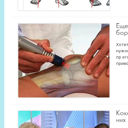
Еще
бор
Хотит
нужно
пр ег
приво
Кок
них