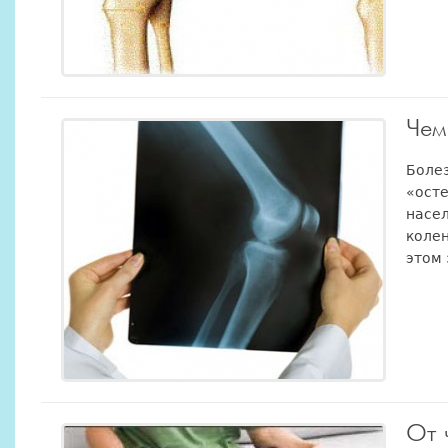
Чем
Болез
«осте
насе
коле
этом 
От 