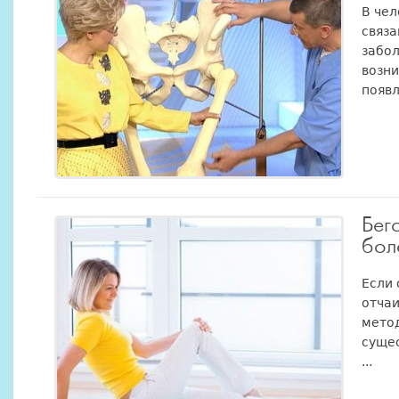
В чел
связа
забол
возн
появл
Бег
бол
Если 
отчаи
метод
сущес
...