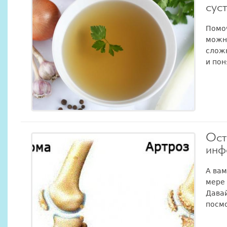
сус
Помоч
можно
сложн
и поня
Ост
инф
А ва
мере
Давай
посмо